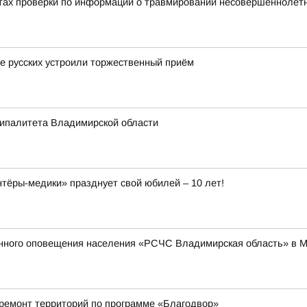
тах проверки по информации о травмировании несовершеннолетне
це русских устроили торжественный приём
ципалитета Владимирской области
ёры-медики» празднует свой юбилей – 10 лет!
енного оповещения населения «РСЧС Владимирская область» в 
 ремонт территорий по программе «Благодвор»