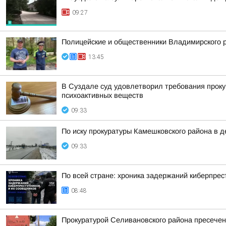
09:27
Полицейские и общественники Владимирского р
13:45
В Суздале суд удовлетворил требования проку
психоактивных веществ
09:33
По иску прокуратуры Камешковского района в 
09:33
По всей стране: хроника задержаний киберпрес
08:48
Прокуратурой Селивановского района пресече