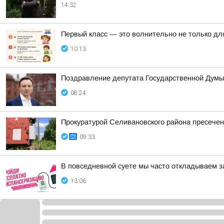
14:32
Первый класс — это волнительно не только для
10:13
Поздравление депутата Государственной Думы
08:24
Прокуратурой Селивановского района пресече
09:33
В повседневной суете мы часто откладываем з
13:06