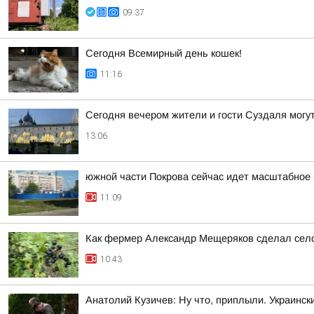
09:37
Сегодня Всемирный день кошек!
11:16
Сегодня вечером жители и гости Суздаля могу
13:06
южной части Покрова сейчас идет масштабное 
11:09
Как фермер Александр Мещеряков сделал село
10:43
Анатолий Кузичев: Ну что, приплыли. Украинск