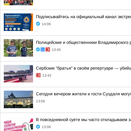
Подписывайтесь на официальный канал экстр
14:06
Полицейские и общественники Владимирского р
13:45
Сербские "братья" в своём репертуаре — убий
13:42
Сегодня вечером жители и гости Суздаля могу
13:06
В повседневной суете мы часто откладываем з
13:06