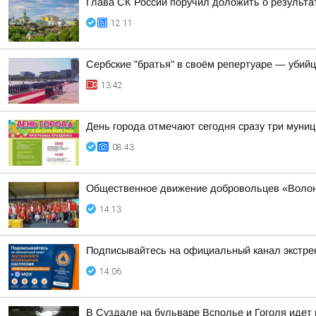
Глава СК России поручил доложить о результа
12:11
Сербские "братья" в своём репертуаре — убий
13:42
День города отмечают сегодня сразу три муни
08:43
Общественное движение добровольцев «Волонт
14:13
Подписывайтесь на официальный канал экстр
14:06
В Суздале на бульваре Всполье и Гоголя идет