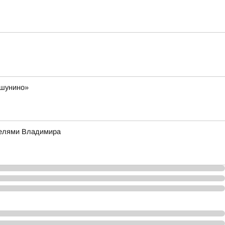
ешунино»
телями Владимира