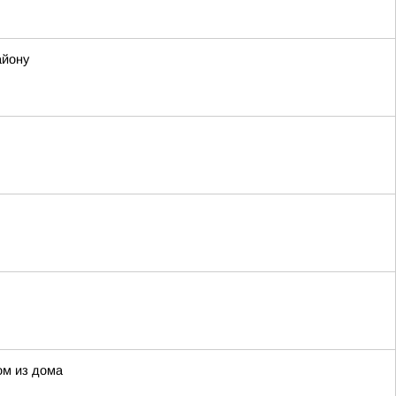
айону
ом из дома