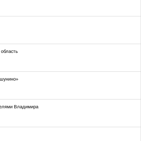
 область
ешунино»
телями Владимира