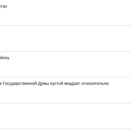
ктах
айону
 Государственной Думы пустой квадрат относительно