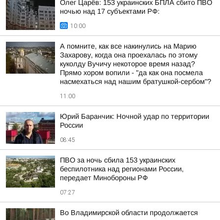
Олег Царёв: 153 украинских БПЛА сбито ПВО
ночью над 17 субъектами РФ:
10:00
А помните, как все накинулись на Марию
Захарову, когда она проехалась по этому
куколду Вучичу некоторое время назад?
Прямо хором вопили - "да как она посмела
насмехаться над нашим братушкой-сербом"?
11:00
Юрий Баранчик: Ночной удар по территории
России
08:45
ПВО за ночь сбила 153 украинских
беспилотника над регионами России,
передает Минобороны РФ
07:27
Во Владимирской области продолжается