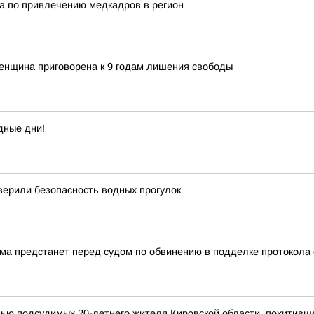
а по привлечению медкадров в регион
енщина приговорена к 9 годам лишения свободы
дные дни!
верили безопасность водных прогулок
а предстанет перед судом по обвинению в подделке протокола
мью подсудимых 20-летнего жителя Кировской области, похитивш