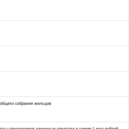
 общего собрания жильцов
его у пенсионеров денежные средства в сумме 1 млн рублей