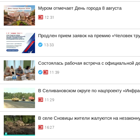
Муром отмечает День города 8 августа
12:31
Продлен прием заявок на премию «Человек тру
13:33
Состоялась рабочая встреча с официальной д
11:39
В Селивановском округе по нацпроекту «Инфр
11:29
В селе Сновицы жители жалуются на незаконну
16:27