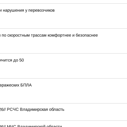
и нарушения у перевозчиков
 по скоростным трассам комфортнее и безопаснее
ичится до 50
 вражеских БПЛА
26//
РСЧС Владимирская область
26//
МЧС Владимирской области