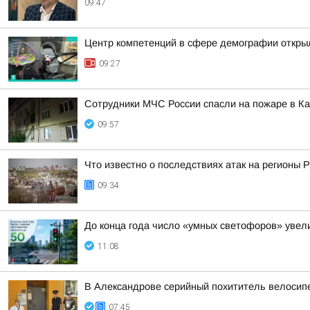
09:47
Центр компетенций в сфере демографии откры
09:27
Сотрудники МЧС России спасли на пожаре в К
09:57
Что известно о последствиях атак на регионы 
09:34
До конца года число «умных светофоров» увел
11:08
В Александрове серийный похититель велосип
07:45