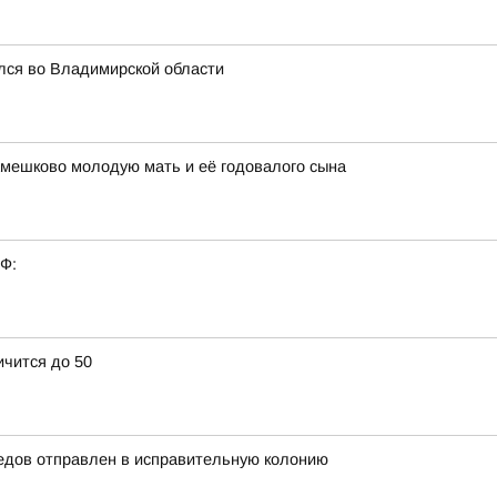
лся во Владимирской области
амешково молодую мать и её годовалого сына
РФ:
ичится до 50
едов отправлен в исправительную колонию