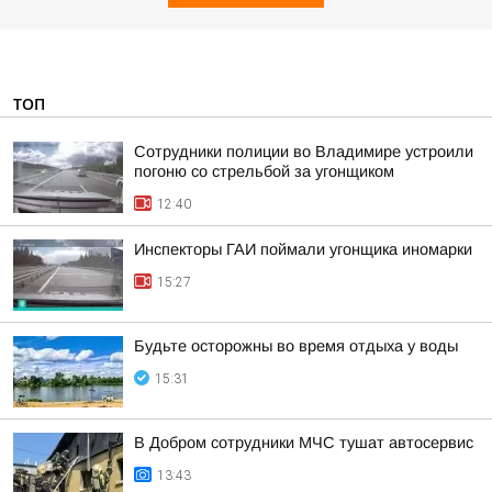
ТОП
Сотрудники полиции во Владимире устроили
погоню со стрельбой за угонщиком
12:40
Инспекторы ГАИ поймали угонщика иномарки
15:27
Будьте осторожны во время отдыха у воды
15:31
В Добром сотрудники МЧС тушат автосервис
13:43