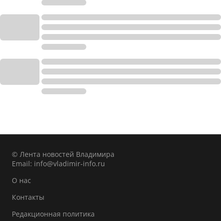
© Лента новостей Владимира
Email:
info@vladimir-info.ru
О нас
Контакты
Редакционная политика