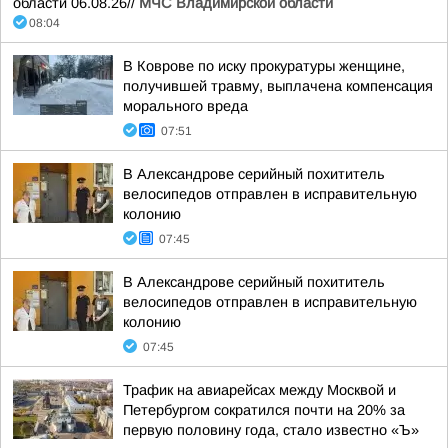
области 06.08.26//
МЧС Владимирской области
08:04
В Коврове по иску прокуратуры женщине,
получившей травму, выплачена компенсация
морального вреда
07:51
В Александрове серийный похититель
велосипедов отправлен в исправительную
колонию
07:45
В Александрове серийный похититель
велосипедов отправлен в исправительную
колонию
07:45
Трафик на авиарейсах между Москвой и
Петербургом сократился почти на 20% за
первую половину года, стало известно «Ъ»