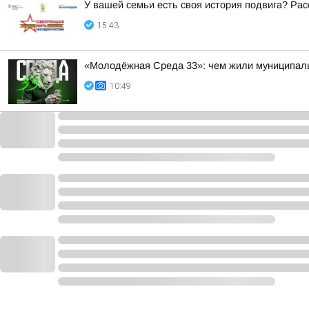
У вашей семьи есть своя история подвига? Рас
15:43
«Молодёжная Среда 33»: чем жили муниципал
10:49