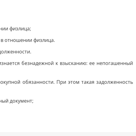
нии физлица;
 в отношении физлица.
адолженности.
ризнается безнадежной к взысканию: ее непогашенный
вокупной обязанности. При этом такая задолженность
ный документ;