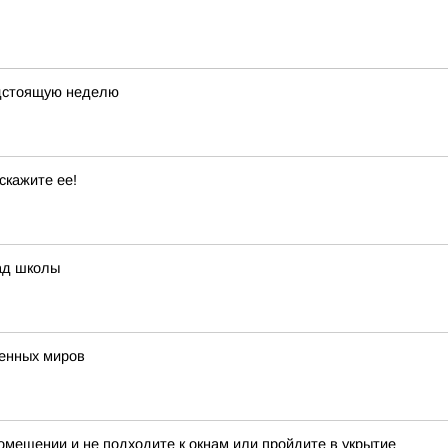
едстоящую неделю
скажите ее!
ад школы
венных миров
мещении и не подходите к окнам или пройдите в укрытие