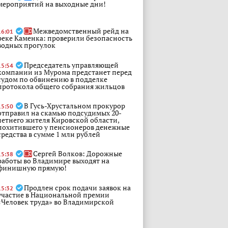
мероприятий на выходные дни!
Межведомственный рейд на
16:01
реке Каменка: проверили безопасность
водных прогулок
Председатель управляющей
15:54
компании из Мурома предстанет перед
судом по обвинению в подделке
протокола общего собрания жильцов
В Гусь-Хрустальном прокурор
15:50
отправил на скамью подсудимых 20-
летнего жителя Кировской области,
похитившего у пенсионеров денежные
средства в сумме 1 млн рублей
Сергей Волков: Дорожные
15:38
работы во Владимире выходят на
финишную прямую!
Продлен срок подачи заявок на
15:32
участие в Национальной премии
«Человек труда» во Владимирской
области!