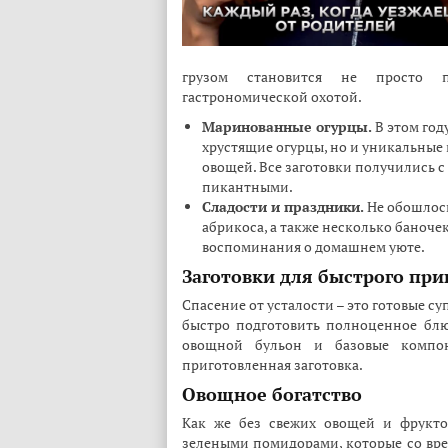
грузом становится не просто 
гастрономической охотой.
Маринованные огурцы.
В этом год
хрустящие огурцы, но и уникальные
овощей. Все заготовки получились с
пикантными.
Сладости и праздники.
Не обошлось
абрикоса, а также несколько баноче
воспоминания о домашнем уюте.
Заготовки для быстрого при
Спасение от усталости – это готовые с
быстро подготовить полноценное блюд
овощной бульон и базовые компон
приготовленная заготовка.
Овощное богатство
Как же без свежих овощей и фрукто
зелеными помидорами, которые со вр