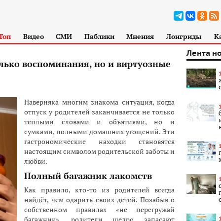
Топ
Видео
СМИ
Паблики
Мнения
Лонгриды
К
Лента н
олько воспоминания, но и виртуозные
Наверняка многим знакома ситуация, когда
отпуск у родителей заканчивается не только
теплыми словами и объятиями, но и
сумками, полными домашних угощений. Эти
гастрономические находки становятся
настоящим символом родительской заботы и
любви.
Полный багажник лакомств
Как правило, кто-то из родителей всегда
найдёт, чем одарить своих детей. Позабыв о
собственном правилах «не перегружай
багажник», родители щедро запасают