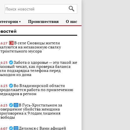
атегории
Происшествия
О нас
►
овостей
В селе Сновицы жители
16:27
жалуются на незаконную свалку
строительного мусора
Забота о здоровье — это такой же
16:23
базовый чекап, как проверка баланса
или подзарядка телефона перед
выходом из дома
Во Владимирской области
16:23
продолжается работа по привлечению
медкадров в регион
В Гусь-Хрустальном за
16:23
совершение убийства женщина
приговорена к 9 годам лишения
свободы
Делимся с Вами афишей
16:07