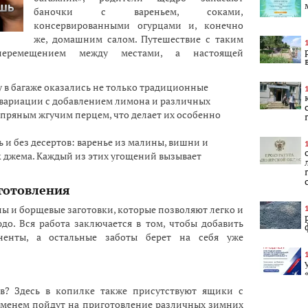
баночки с вареньем, соками,
консервированными огурцами и, конечно
же, домашним салом. Путешествие с таким
перемещением между местами, а настоящей
у в багаже оказались не только традиционные
 вариации с добавлением лимона и различных
 пряным жгучим перцем, что делает их особенно
 и без десертов: варенье из малины, вишни и
к джема. Каждый из этих угощений вызывает
готовления
упы и борщевые заготовки, которые позволяют легко и
о. Вся работа заключается в том, чтобы добавить
енты, а остальные заботы берет на себя уже
в? Здесь в копилке также присутствуют ящики с
еменем пойдут на приготовление различных зимних